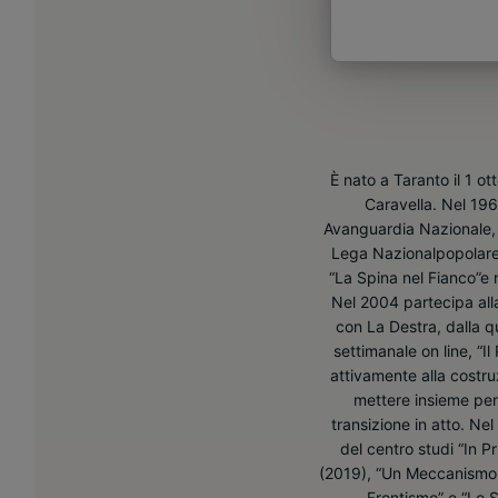
È nato a Taranto il 1 o
Caravella. Nel 1968
Avanguardia Nazionale, d
Lega Nazionalpopolare,
“La Spina nel Fianco”e 
Nel 2004 partecipa alla
con La Destra, dalla q
settimanale on line, “I
attivamente alla costru
mettere insieme pensa
transizione in atto. Ne
del centro studi “In Pr
(2019), “Un Meccanismo Di
Frontismo” e “Lo St