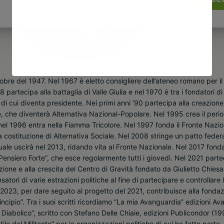
Adriano Tilgher
ttobre del 1947. Nel 1967 è eletto consigliere dell’ateneo romano per i
 partecipa alla battaglia di Valle Giulia e nel 1970 è tra i fondatori di
i cui diventa presidente. Nei primi anni ’90 partecipa alla creazione
 che diventerà Alternativa Nazional-Popolare. Nel 1995 crea il peri
nel 1996 entra nella Fiamma Tricolore. Nel 1997 fonda il Fronte Nazio
 costituzione di Alternativa Sociale. Nel 2008 stringe un patto feder
uale uscirà nel 2013, ridando vita al Fronte Nazionale. Nel 2017 fond
l Pensiero Forte”, che esce regolarmente tutti i giovedì. Nel 2021 part
zione e alla crescita del Centro di Gravità fondato da Giulietto Chiesa
tori di varie estrazioni politiche al fine di partecipare e controllare 
l 2023, per dare seguito al progetto del 2021, contribuisce alla fonda
incipio”. Tra i suoi scritti ricordiamo “La mia Avanguardia” edizioni Av
abolico”, scritto con Stefano Delle Chiaie, edizioni Publicondor (199
ile del Militante” per le organizzazioni politiche di cui ha fatto parte.