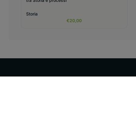
tra Storia e processi
Storia
€
20,00