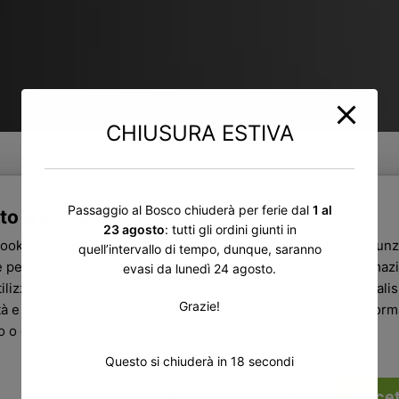
CHIUSURA ESTIVA
Passaggio al Bosco chiuderà per ferie dal
1 al
to web utilizza i cookie
23 agosto
: tutti gli ordini giunti in
cookie per personalizzare contenuti ed annunci, per fornire funz
quell’intervallo di tempo, dunque, saranno
 per analizzare il nostro traffico. Condividiamo inoltre informazi
evasi da lunedì 24 agosto.
ilizzi il nostro sito con i nostri partner che si occupano di analisi
Grazie!
tà e social media, i quali potrebbero combinarle con altre infor
ro o che hanno raccolto dal tuo utilizzo dei loro servizi.
Questo si chiuderà in
17
secondi
Accet
Rifiuta
Mostra dettagli