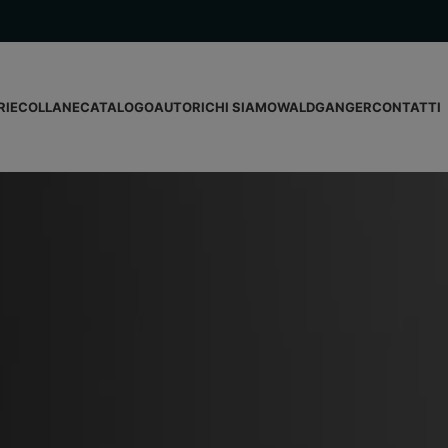
RIE
COLLANE
CATALOGO
AUTORI
CHI SIAMO
WALDGANGER
CONTATTI