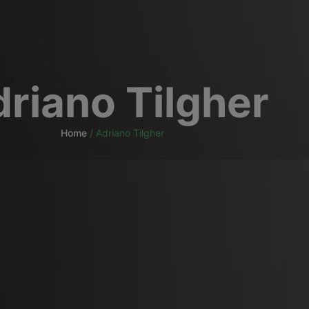
riano Tilgher
Home
/
Adriano Tilgher