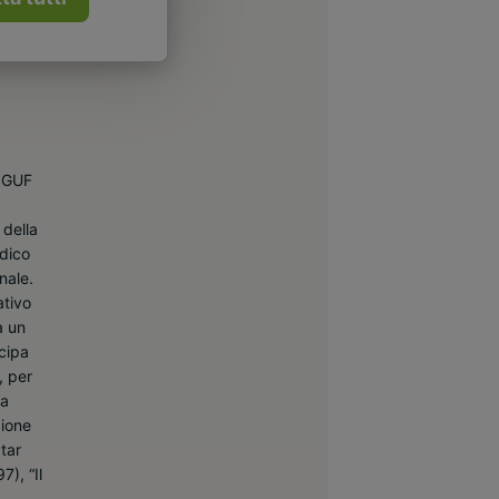
l GUF
 della
odico
nale.
ativo
a un
ecipa
, per
la
zione
atar
7), “Il