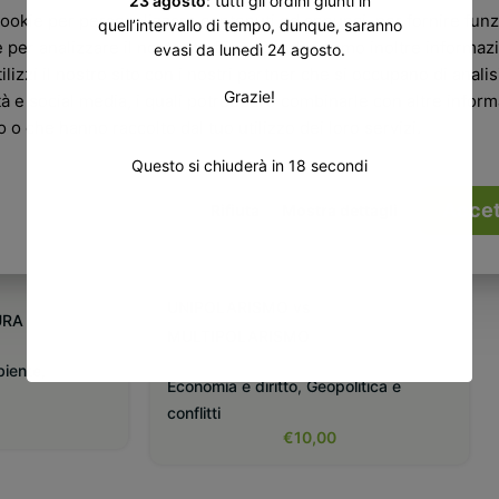
23 agosto
: tutti gli ordini giunti in
cookie per personalizzare contenuti ed annunci, per fornire funz
quell’intervallo di tempo, dunque, saranno
 per analizzare il nostro traffico. Condividiamo inoltre informazi
evasi da lunedì 24 agosto.
ilizzi il nostro sito con i nostri partner che si occupano di analisi
Grazie!
tà e social media, i quali potrebbero combinarle con altre infor
ro o che hanno raccolto dal tuo utilizzo dei loro servizi.
Questo si chiuderà in
18
secondi
Accet
Rifiuta
Mostra dettagli
UNIPOLARISMO vs
URA
MULTIPOLARISMO
biente
,
Economia e diritto
,
Geopolitica e
conflitti
€
10,00