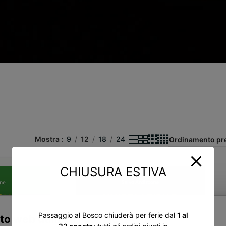
Mostra
9
12
18
24
CHIUSURA ESTIVA
Passaggio al Bosco chiuderà per ferie dal
1 al
to web utilizza i cookie