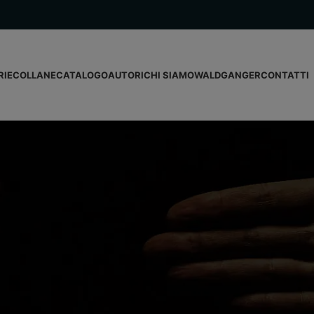
RIE
COLLANE
CATALOGO
AUTORI
CHI SIAMO
WALDGANGER
CONTATTI