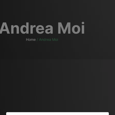
Andrea Moi
Home
/
Andrea Moi