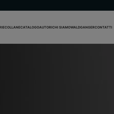
RIE
COLLANE
CATALOGO
AUTORI
CHI SIAMO
WALDGANGER
CONTATTI