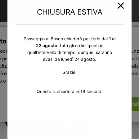
CHIUSURA ESTIVA
Passaggio al Bosco chiuderà per ferie dal
1 al
to web utilizza i cookie
23 agosto
: tutti gli ordini giunti in
cookie per personalizzare contenuti ed annunci, per fornire funz
quell’intervallo di tempo, dunque, saranno
 per analizzare il nostro traffico. Condividiamo inoltre informazi
evasi da lunedì 24 agosto.
ilizzi il nostro sito con i nostri partner che si occupano di analisi
Grazie!
tà e social media, i quali potrebbero combinarle con altre infor
ro o che hanno raccolto dal tuo utilizzo dei loro servizi.
Questo si chiuderà in
17
secondi
Accet
Rifiuta
Mostra dettagli