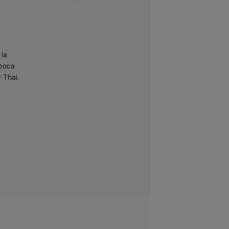
 la
epoca
y Thai.