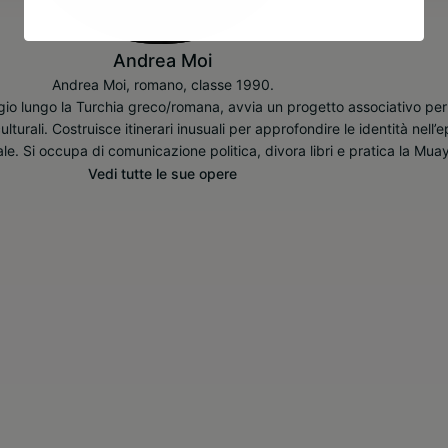
Andrea Moi
Andrea Moi, romano, classe 1990.
gio lungo la Turchia greco/romana, avvia un progetto associativo per
ulturali. Costruisce itinerari inusuali per approfondire le identità nell’
e. Si occupa di comunicazione politica, divora libri e pratica la Mua
Vedi tutte le sue opere