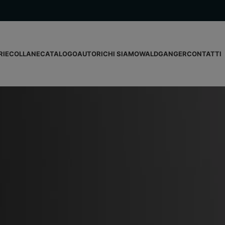
RIE
COLLANE
CATALOGO
AUTORI
CHI SIAMO
WALDGANGER
CONTATTI