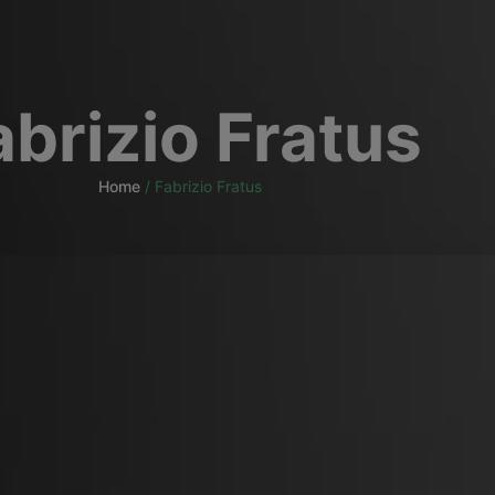
abrizio Fratus
Home
/
Fabrizio Fratus