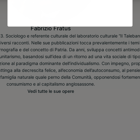
Fabrizio Fratus
. Sociologo e referente culturale del laboratorio culturale “Il Taleban
diversi racconti. Nelle sue pubblicazioni tocca prevalentemente i temi
nografia e del concetto di Patria. Da anni, sviluppa concetti antimode
nitarismo, basandosi sull’idea di un ritorno ad una vita sociale di tip
izione al paradigma dominante dell’individualismo. Con impegno, pr
 attinga alla decrescita felice, all’economia dell’autoconsumo, al pensi
 di famiglia naturale quale perno della Comunità, opponendosi fortemen
consumismo e al capitalismo anglosassone.
Vedi tutte le sue opere