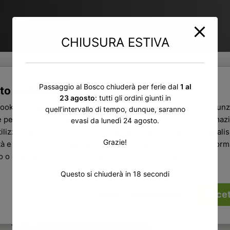
CHIUSURA ESTIVA
Passaggio al Bosco chiuderà per ferie dal
1 al
to web utilizza i cookie
23 agosto
: tutti gli ordini giunti in
cookie per personalizzare contenuti ed annunci, per fornire funz
quell’intervallo di tempo, dunque, saranno
 per analizzare il nostro traffico. Condividiamo inoltre informazi
evasi da lunedì 24 agosto.
ilizzi il nostro sito con i nostri partner che si occupano di analisi
Grazie!
tà e social media, i quali potrebbero combinarle con altre infor
ro o che hanno raccolto dal tuo utilizzo dei loro servizi.
Questo si chiuderà in
17
secondi
Accet
Rifiuta
Mostra dettagli