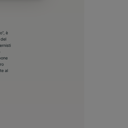
o”, è
 del
rnisti
o
opone
ero
te al