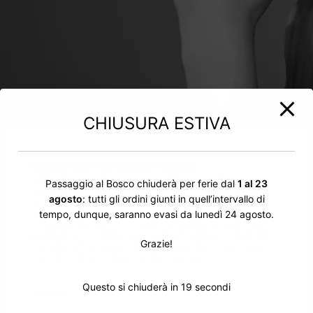
CHIUSURA ESTIVA
Questo sito web utilizza i cookie
Utilizziamo i cookie per personalizzare contenuti ed
Passaggio al Bosco chiuderà per ferie dal
1 al 23
annunci, per fornire funzionalità dei social media e per
agosto
: tutti gli ordini giunti in quell’intervallo di
analizzare il nostro traffico. Condividiamo inoltre
informazioni sul modo in cui utilizzi il nostro sito con i
tempo, dunque, saranno evasi da lunedì 24 agosto.
nostri partner che si occupano di analisi dei dati web,
pubblicità e social media, i quali potrebbero combinarle
Grazie!
con altre informazioni che hai fornito loro o che hanno
raccolto dal tuo utilizzo dei loro servizi.
Questo si chiuderà in
19
secondi
Rifiuta