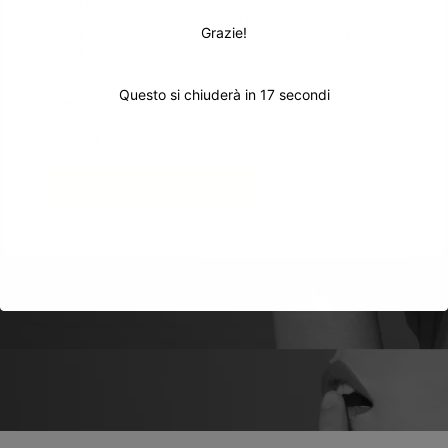
nostri partner che si occupano di analisi dei dati web,
pubblicità e social media, i quali potrebbero combinarle
Grazie!
con altre informazioni che hai fornito loro o che hanno
raccolto dal tuo utilizzo dei loro servizi.
Questo si chiuderà in
17
secondi
Rifiuta
Mostra dettagli
Accetta tutti