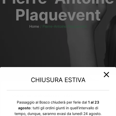
Plaquevent
Home
/
Pierre-Antoine Plaquevent
CHIUSURA ESTIVA
Questo sito web utilizza i cookie
Utilizziamo i cookie per personalizzare contenuti ed
Passaggio al Bosco chiuderà per ferie dal
1 al 23
annunci, per fornire funzionalità dei social media e per
agosto
: tutti gli ordini giunti in quell’intervallo di
analizzare il nostro traffico. Condividiamo inoltre
informazioni sul modo in cui utilizzi il nostro sito con i
tempo, dunque, saranno evasi da lunedì 24 agosto.