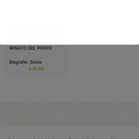
Accetta tutti
RENATO DEL PONTE
Biografie
,
Storia
€
15,00