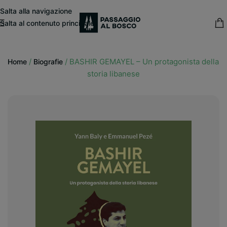
modal-check
Salta alla navigazione
Salta al contenuto principale
15% sconto fisso
su tutte le pubblicazioni in catalogo
/
/
BASHIR GEMAYEL – Un protagonista della
Home
Biografie
storia libanese