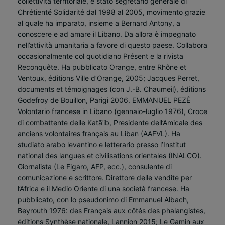
collettività territoriale, è stato segretario generale di
Chrétienté Solidarité dal 1998 al 2005, movimento grazie
al quale ha imparato, insieme a Bernard Antony, a
conoscere e ad amare il Libano. Da allora è impegnato
nell’attività umanitaria a favore di questo paese. Collabora
occasionalmente col quotidiano Présent e la rivista
Reconquête. Ha pubblicato Orange, entre Rhône et
Ventoux, éditions Ville d’Orange, 2005; Jacques Perret,
documents et témoignages (con J.-B. Chaumeil), éditions
Godefroy de Bouillon, Parigi 2006. EMMANUEL PEZÉ
Volontario francese in Libano (gennaio-luglio 1976), Croce
di combattente delle Katāʾib, Presidente dell’Amicale des
anciens volontaires français au Liban (AAFVL). Ha
studiato arabo levantino e letterario presso l’Institut
national des langues et civilisations orientales (INALCO).
Giornalista (Le Figaro, AFP, ecc.), consulente di
comunicazione e scrittore. Direttore delle vendite per
l’Africa e il Medio Oriente di una società francese. Ha
pubblicato, con lo pseudonimo di Emmanuel Albach,
Beyrouth 1976: des Français aux côtés des phalangistes,
éditions Synthèse nationale, Lannion 2015; Le Gamin aux