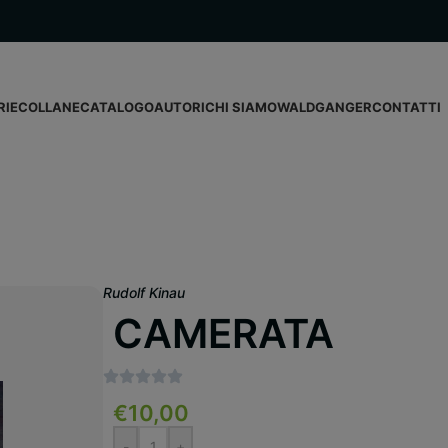
RIE
COLLANE
CATALOGO
AUTORI
CHI SIAMO
WALDGANGER
CONTATTI
Rudolf Kinau
CAMERATA
€
10,00
-
+