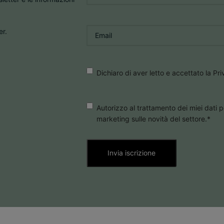
Email
*
er.
Consenso
*
Dichiaro di aver letto e accettato la Pr
Consenso
Autorizzo al trattamento dei miei dati p
marketing sulle novità del settore.
*
Marketing
*