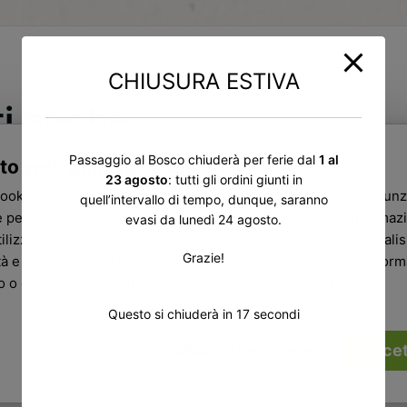
CHIUSURA ESTIVA
ti anche
Passaggio al Bosco chiuderà per ferie dal
1 al
to web utilizza i cookie
23 agosto
: tutti gli ordini giunti in
cookie per personalizzare contenuti ed annunci, per fornire funz
quell’intervallo di tempo, dunque, saranno
 per analizzare il nostro traffico. Condividiamo inoltre informazi
evasi da lunedì 24 agosto.
ilizzi il nostro sito con i nostri partner che si occupano di analisi
Grazie!
tà e social media, i quali potrebbero combinarle con altre infor
ro o che hanno raccolto dal tuo utilizzo dei loro servizi.
Questo si chiuderà in
16
secondi
Accet
Rifiuta
Mostra dettagli