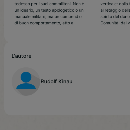
tedesco per i suoi commilitoni. Non è
verticale: dalla tensione verso il sacro
approccio all’esistenza, teso a fare
un ideario, un testo apologetico o un
al retaggio della Tradizione; dallo
manuale militare, ma un compendio
spirito del dono alla pratica della
di buon comportamento, atto a
Comunità; dal vincolo della Patria alla
L'autore
Rudolf Kinau