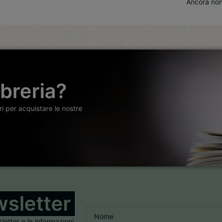
Ancora non
ibreria?
ori per acquistare le nostre
sletter
Nome
*
sletter e le informazioni