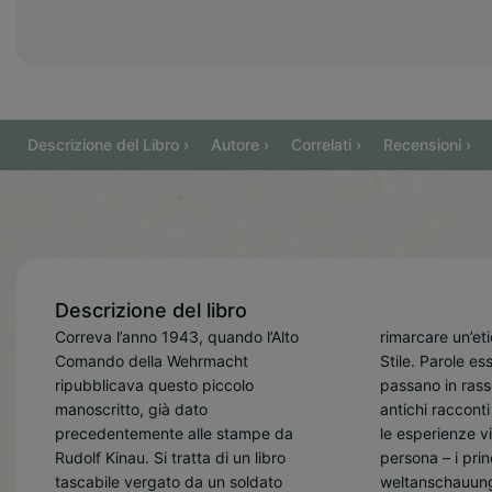
Descrizione del Libro ›
Autore ›
Correlati ›
Recensioni ›
Descrizione del libro
Correva l’anno 1943, quando l’Alto
rimarcare un’etica e suscitare uno
volontà di superare se stessi; dalla
Comando della Wehrmacht
Stile. Parole essenziali e dirette, che
nobiltà del lavoro alla centralità dei
ripubblicava questo piccolo
passano in rassegna – attraverso gli
legami camerateschi, in ordine con
manoscritto, già dato
antichi racconti popolari germanici e
una profonda consapevolezza
precedentemente alle stampe da
le esperienze vissute in prima
identitaria e spirituale. Lealtà,
Rudolf Kinau. Si tratta di un libro
persona – i princìpi eterni di una
fedeltà, onore, coraggio e sacrificio –
tascabile vergato da un soldato
weltanschauung solare, organica e
dunque – sono i pilastri di un preciso