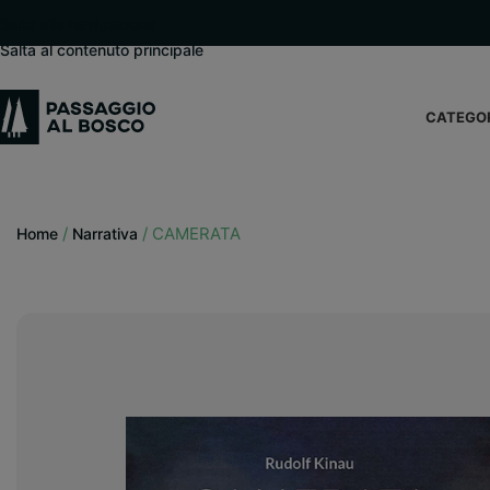
modal-check
Salta alla navigazione
Salta al contenuto principale
CATEGO
/
/
CAMERATA
Home
Narrativa