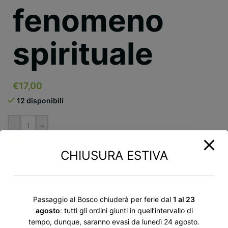
fenomeno
spirituale
€
17,00
12 disponibili
-
+
AGGIUNGI AL CARRELLO
CHIUSURA ESTIVA
Aggiungi alla lista dei desideri
Questo sito web utilizza i cookie
Utilizziamo i cookie per personalizzare contenuti ed
Passaggio al Bosco chiuderà per ferie dal
1 al 23
annunci, per fornire funzionalità dei social media e per
agosto
: tutti gli ordini giunti in quell’intervallo di
Descrizione ›
analizzare il nostro traffico. Condividiamo inoltre
informazioni sul modo in cui utilizzi il nostro sito con i
tempo, dunque, saranno evasi da lunedì 24 agosto.