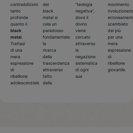
contraddizioni
del
“teologia
movimento
tanto
black
negativa”,
rivoluzionario,
profonde
metal si
dove il
erroneamente
quanto il
cela un
divino
scambiato
black
paradosso
viene
dai più
metal
.
fondamentale:
cercato
per una
Trattasi
la
attraverso
mera
di una
ricerca
la
espressione
mera
della
negazione
di
espressione
trascendenza
sistematica
ribellione
di
attraverso
di ogni
giovanile.
ribellione
l’atto
sua
adolescenziale
della