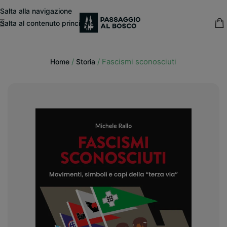
modal-check
Salta alla navigazione
Salta al contenuto principale
15% sconto fisso
su tutte le pubblicazioni in catalogo
/
/
Fascismi sconosciuti
Home
Storia