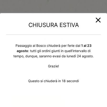
CHIUSURA ESTIVA
Potrebbero
Questo sito web utilizza i cookie
Utilizziamo i cookie per personalizzare contenuti ed
interessarti anche
Passaggio al Bosco chiuderà per ferie dal
1 al 23
annunci, per fornire funzionalità dei social media e per
agosto
: tutti gli ordini giunti in quell’intervallo di
analizzare il nostro traffico. Condividiamo inoltre
informazioni sul modo in cui utilizzi il nostro sito con i
tempo, dunque, saranno evasi da lunedì 24 agosto.
nostri partner che si occupano di analisi dei dati web,
pubblicità e social media, i quali potrebbero combinarle
Grazie!
con altre informazioni che hai fornito loro o che hanno
raccolto dal tuo utilizzo dei loro servizi.
Questo si chiuderà in
18
secondi
Rifiuta
Mostra dettagli
Accetta tutti