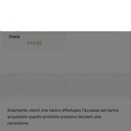
DECIMA FLOTTIGLIA
MAS
Geopolitica e conflitti
,
Storia
€
20,00
Solamente clienti che hanno effettuato l'accesso ed hanno
acquistato questo prodotto possono lasciare una
recensione.