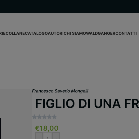
RIE
COLLANE
CATALOGO
AUTORI
CHI SIAMO
WALDGANGER
CONTATTI
Francesco Saverio Mongelli
FIGLIO DI UNA F
€
18,00
-
+