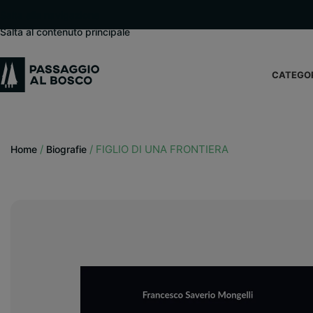
modal-check
Salta alla navigazione
Salta al contenuto principale
CATEGO
/
/
FIGLIO DI UNA FRONTIERA
Home
Biografie