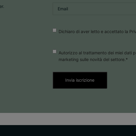
Email
*
er.
Consenso
*
Dichiaro di aver letto e accettato la Pr
Consenso
Autorizzo al trattamento dei miei dati p
marketing sulle novità del settore.
*
Marketing
*