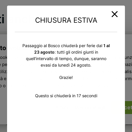
ti anche
CHIUSURA ESTIVA
Passaggio al Bosco chiuderà per ferie dal
1 al
to web utilizza i cookie
23 agosto
: tutti gli ordini giunti in
cookie per personalizzare contenuti ed annunci, per fornire funz
quell’intervallo di tempo, dunque, saranno
 per analizzare il nostro traffico. Condividiamo inoltre informazi
evasi da lunedì 24 agosto.
ilizzi il nostro sito con i nostri partner che si occupano di analisi
Grazie!
tà e social media, i quali potrebbero combinarle con altre infor
ro o che hanno raccolto dal tuo utilizzo dei loro servizi.
Questo si chiuderà in
16
secondi
Accet
Rifiuta
Mostra dettagli