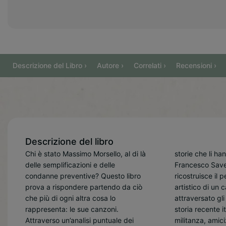
Descrizione del Libro ›
Autore ›
Correlati ›
Recensioni ›
Descrizione del libro
Chi è stato Massimo Morsello, al di là
storie che li hanno generati,
emerge il racconto di una
contestualizza, comprende. “Figlio di
delle semplificazioni e delle
Francesco Saverio Mongelli
generazione cresciuta nel conflitto,
una frontiera” è un libro per chi vuole
condanne preventive? Questo libro
ricostruisce il percorso umano e
marchiata da un’appartenenza
leggere Morsello senza filtri
prova a rispondere partendo da ciò
artistico di un cantautore che ha
politica ma animata da un bisogno
ideologici, seguendo il filo delle sue
che più di ogni altra cosa lo
attraversato gli anni più duri della
più profondo di senso, identità e
parole e lasciando che siano i testi –
rappresenta: le sue canzoni.
storia recente italiana, trasformando
comunità. Un viaggio che non
Attraverso un’analisi puntuale dei
militanza, amicizia, sconfitta, esilio e
assolve né accusa, ma ascolta,