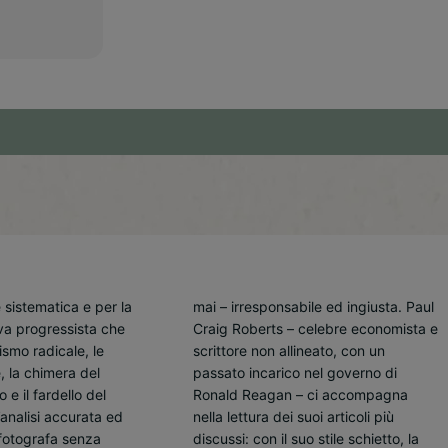
 sistematica e per la
mai – irresponsabile ed ingiusta. Paul
senza regole e la follia isterica del
va progressista che
Craig Roberts – celebre economista e
ismo radicale, le
scrittore non allineato, con un
passato incarico nel governo di
Ronald Reagan – ci accompagna
n’analisi accurata ed
lettura dei suoi articoli più
fotografa senza
o stile schietto, la