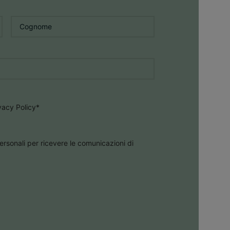
Cognome
*
ivacy Policy
*
ersonali per ricevere le comunicazioni di