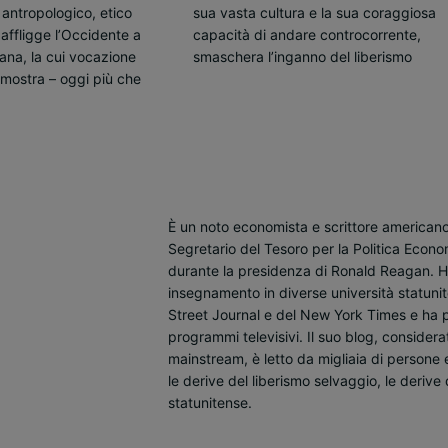
o antropologico, etico
a e la sua coraggiosa
 affligge l’Occidente a
dare controcorrente,
ana, la cui vocazione
ganno del liberismo
mostra – oggi più che
È un noto economista e scrittore americano.
Segretario del Tesoro per la Politica Econo
durante la presidenza di Ronald Reagan. Ha 
insegnamento in diverse università statunite
Street Journal e del New York Times e ha 
programmi televisivi. Il suo blog, consider
mainstream, è letto da migliaia di persone 
le derive del liberismo selvaggio, le derive
statunitense.