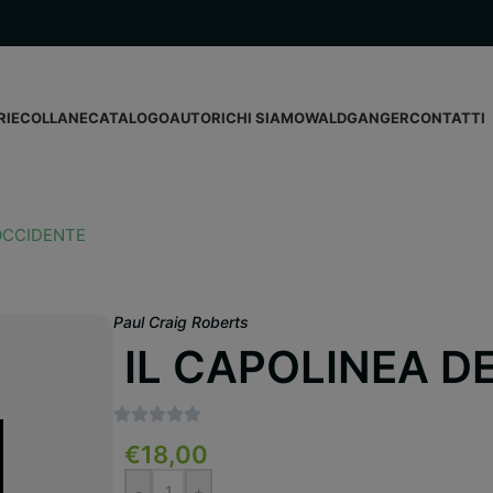
RIE
COLLANE
CATALOGO
AUTORI
CHI SIAMO
WALDGANGER
CONTATTI
’OCCIDENTE
Paul Craig Roberts
IL CAPOLINEA D
€
18,00
-
+