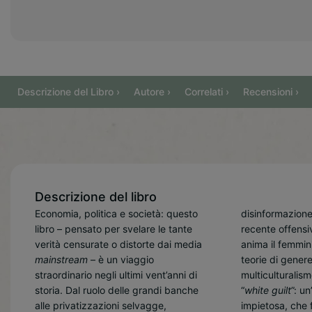
Descrizione del Libro ›
Autore ›
Correlati ›
Recensioni ›
Descrizione del libro
Economia, politica e società: questo
disinformazione
libro – pensato per svelare le tante
recente offensi
verità censurate o distorte dai media
anima il femmin
mainstream
– è un viaggio
teorie di genere, la chimera del
straordinario negli ultimi vent’anni di
multiculturalismo e il fardello del
storia. Dal ruolo delle grandi banche
“
white guilt
”: u
nella 
alle privatizzazioni selvagge,
impietosa, che 
discussi: con il su