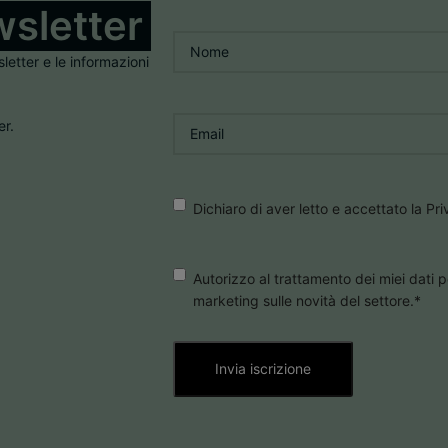
sletter
Nome
*
sletter e le informazioni
Email
*
er.
Consenso
*
Dichiaro di aver letto e accettato la Pr
Consenso
Autorizzo al trattamento dei miei dati p
marketing sulle novità del settore.
*
Marketing
*