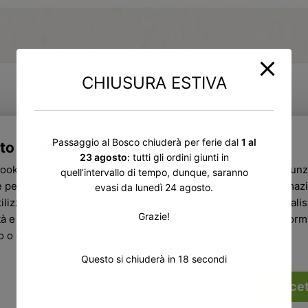
CHIUSURA ESTIVA
ti anche
Passaggio al Bosco chiuderà per ferie dal
1 al
to web utilizza i cookie
23 agosto
: tutti gli ordini giunti in
cookie per personalizzare contenuti ed annunci, per fornire funz
quell’intervallo di tempo, dunque, saranno
 per analizzare il nostro traffico. Condividiamo inoltre informazi
evasi da lunedì 24 agosto.
ilizzi il nostro sito con i nostri partner che si occupano di analisi
Grazie!
tà e social media, i quali potrebbero combinarle con altre infor
ro o che hanno raccolto dal tuo utilizzo dei loro servizi.
Questo si chiuderà in
17
secondi
Accet
Rifiuta
Mostra dettagli