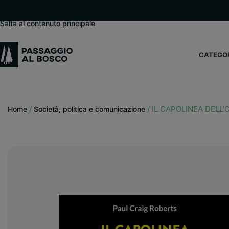
modal-check
Salta alla navigazione
Salta al contenuto principale
CATEGO
/
/
IL CAPOLINEA DELL
Home
Società, politica e comunicazione