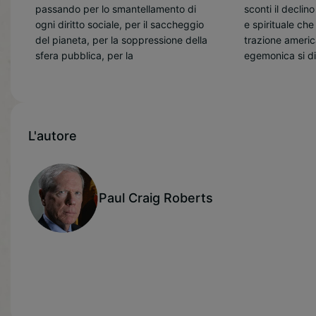
passando per lo smantellamento di
sconti il declin
sua vasta cultur
ogni diritto sociale, per il saccheggio
e spirituale che
capacità di an
del pianeta, per la soppressione della
trazione americ
smaschera l’in
sfera pubblica, per la
egemonica si di
L'autore
Paul Craig Roberts