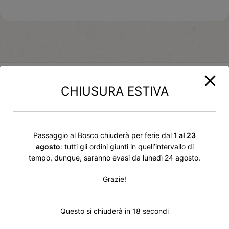
CHIUSURA ESTIVA
Potrebbero
Questo sito web utilizza i cookie
Utilizziamo i cookie per personalizzare contenuti ed
interessarti anche
Passaggio al Bosco chiuderà per ferie dal
1 al 23
annunci, per fornire funzionalità dei social media e per
agosto
: tutti gli ordini giunti in quell’intervallo di
analizzare il nostro traffico. Condividiamo inoltre
informazioni sul modo in cui utilizzi il nostro sito con i
tempo, dunque, saranno evasi da lunedì 24 agosto.
nostri partner che si occupano di analisi dei dati web,
pubblicità e social media, i quali potrebbero combinarle
Grazie!
con altre informazioni che hai fornito loro o che hanno
raccolto dal tuo utilizzo dei loro servizi.
Questo si chiuderà in
17
secondi
Rifiuta