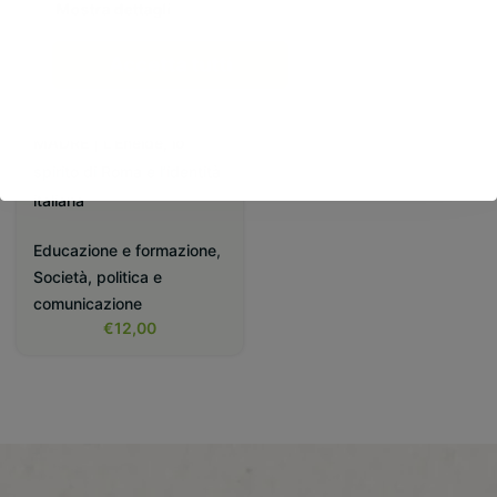
Mostra dettagli
Accetta tutti
CERCATE L’ANTICA
MADRE | L’Eneide, lo
spirito di Roma e l’identità
italiana
Educazione e formazione
,
Società, politica e
comunicazione
€
12,00