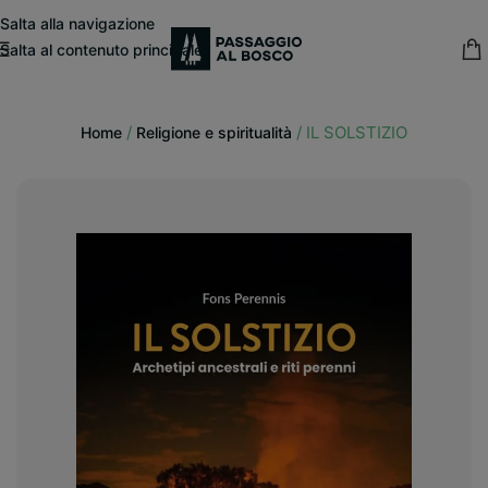
modal-check
Salta alla navigazione
Salta al contenuto principale
15% sconto fisso
su tutte le pubblicazioni in catalogo
/
/
IL SOLSTIZIO
Home
Religione e spiritualità