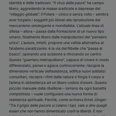
identità e delle tradizioni. “
Il virus della paura
” ha campo
libero, aggredendo le masse sradicate e depresse del
“villaggio globale”: il Potere – cinico e senza volto – sembra
aver forgiato i soggetti più idonei alla riproduzione del
meccanismo omologante e mondialista. L’attuale linea di
difesa – allora – passa dalla Formazione di un nuovo tipo
umano, finalmente libero dalle manipolazioni del “pensiero
unico”. L’autore, infatti, propone una valida alternativa al
fatalismo paralizzante: è la via del Ribelle che “passa al
bosco”, operando una scissione e ritrovando un centro.
Questo “guerriero metropolitano”, capace di vivere in modo
differenziato, pensa e agisce controcorrente: riscopre la
dimensione verticale dell’esistenza, edifica nuovi soldalizi
comunitari, riscopre i ritmi della natura e forgia il corpo e
l’anima in obbedienza ad un libero codice d’onore. Questo
piccolo manuale della ribellione – lontano da ogni banalità
complottista – vuole configurare una nuova forma di
resistenza spirituale. Perché, come scriveva Ernst Jünger:
“
Tra il grigio delle pecore si celano i lupi, vale a dire quegli
esseri che non hanno dimenticato cos’è la libertà. E non