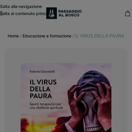
modal-check
Salta alla navigazione
Salta al contenuto principale
15% sconto fisso
su tutte le pubblicazioni in catalogo
/
/
IL VIRUS DELLA PAURA
Home
Educazione e formazione