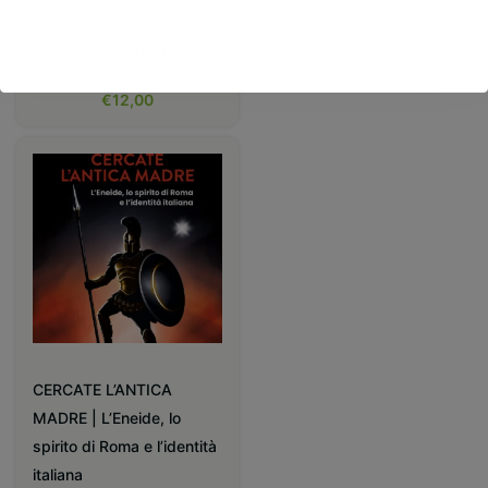
Educazione e formazione
,
Educazione e formazione
€
15,00
Scienze, geografia,
ambiente
€
12,00
CERCATE L’ANTICA
MADRE | L’Eneide, lo
spirito di Roma e l’identità
italiana