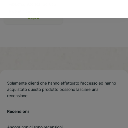
Filosofia
,
Società, politica
e comunicazione
€
5,00
Solamente clienti che hanno effettuato l'accesso ed hanno
acquistato questo prodotto possono lasciare una
recensione.
Recensioni
Ancora non ci sono recensioni.