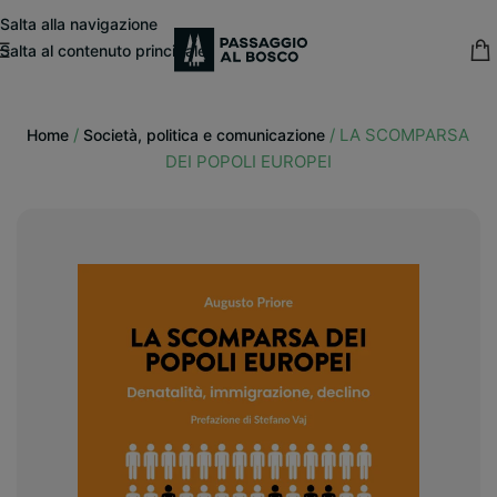
modal-check
Salta alla navigazione
Salta al contenuto principale
15% sconto fisso
su tutte le pubblicazioni in catalogo
/
/
LA SCOMPARSA
Home
Società, politica e comunicazione
DEI POPOLI EUROPEI