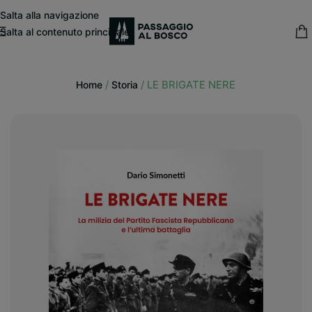
modal-check
Salta alla navigazione
Salta al contenuto principale
15% sconto fisso
su tutte le pubblicazioni in catalogo
/
/
LE BRIGATE NERE
Home
Storia