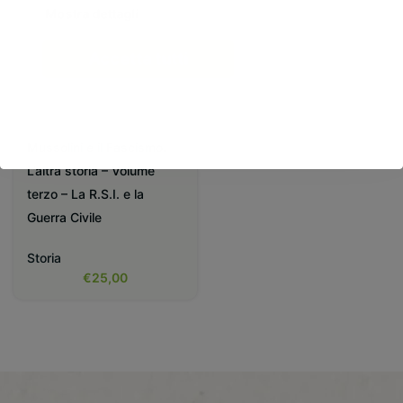
Mostra dettagli
Accetta tutti
Mussolini e il Fascismo.
L’altra storia – Volume
terzo – La R.S.I. e la
Guerra Civile
Storia
€
25,00