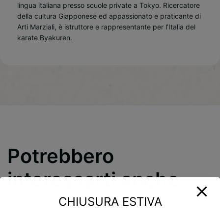
lingua italiana presso scuole private a Tokyo. Ricercatore
della cultura Giapponese ed appassionato e praticante di
Arti Marziali, è istruttore e rappresentante per l’Italia del
karate Byakuren.
Potrebbero
interessarti anche
CHIUSURA ESTIVA