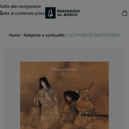
modal-check
Salta alla navigazione
Salta al contenuto principale
15% sconto fisso
su tutte le pubblicazioni in catalogo
/
/
LE DIVINITÀ GIAPPONESI
Home
Religione e spiritualità