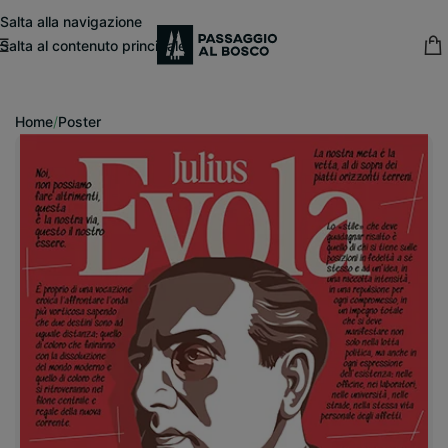
modal-check
Salta alla navigazione
Salta al contenuto principale
15% sconto fisso
su tutte le pubblicazioni in catalogo
Home
/
Poster