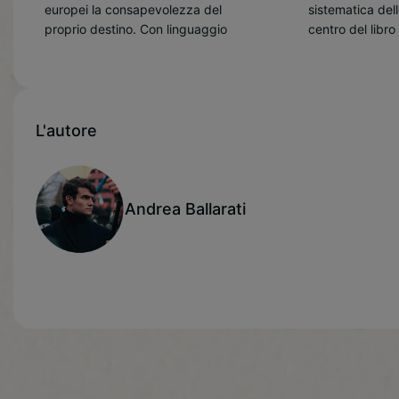
europei la consapevolezza del
sistematica delle nostre città. Al
proprio destino. Con linguaggio
centro del libro c’è la Remigrazione:
L'autore
Andrea Ballarati