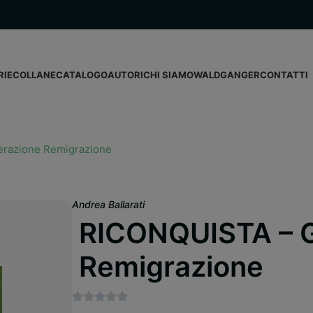
RIE
COLLANE
CATALOGO
AUTORI
CHI SIAMO
WALDGANGER
CONTATTI
razione Remigrazione
Andrea Ballarati
RICONQUISTA – 
Remigrazione