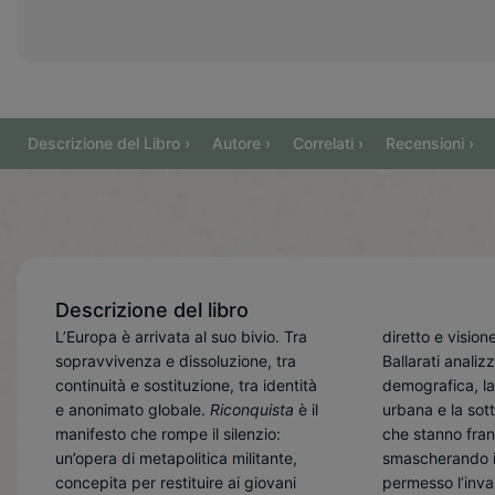
Descrizione del Libro ›
Autore ›
Correlati ›
Recensioni ›
Descrizione del libro
L’Europa è arrivata al suo bivio. Tra
diretto e vision
una proposta p
sopravvivenza e dissoluzione, tra
Ballarati analizz
articolata in tre fasi 
continuità e sostituzione, tra identità
demografica, la
espulsione, ricos
e anonimato globale.
Riconquista
è il
urbana e la sottomissione culturale
per restituire sicurezza, coesione e
manifesto che rompe il silenzio:
che stanno frantumando l’Occidente,
futuro ai popoli europei. Non
un’opera di metapolitica militante,
smascherando i dogmi che hanno
un’utopia, ma un percorso concreto,
concepita per restituire ai giovani
permesso l’invasione lenta e
razionale e necessario per invertire