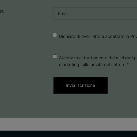
Email
*
er.
Consenso
*
Dichiaro di aver letto e accettato la Pr
Consenso
Autorizzo al trattamento dei miei dati p
marketing sulle novità del settore.
*
Marketing
*