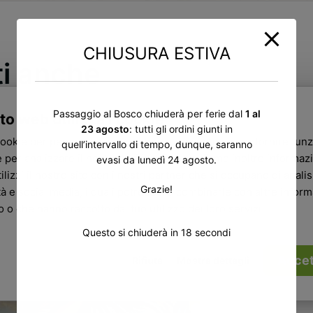
CHIUSURA ESTIVA
ti anche
Passaggio al Bosco chiuderà per ferie dal
1 al
to web utilizza i cookie
23 agosto
: tutti gli ordini giunti in
cookie per personalizzare contenuti ed annunci, per fornire funz
quell’intervallo di tempo, dunque, saranno
 per analizzare il nostro traffico. Condividiamo inoltre informazi
evasi da lunedì 24 agosto.
ilizzi il nostro sito con i nostri partner che si occupano di analisi
Grazie!
tà e social media, i quali potrebbero combinarle con altre infor
ro o che hanno raccolto dal tuo utilizzo dei loro servizi.
Questo si chiuderà in
17
secondi
Accet
Rifiuta
Mostra dettagli