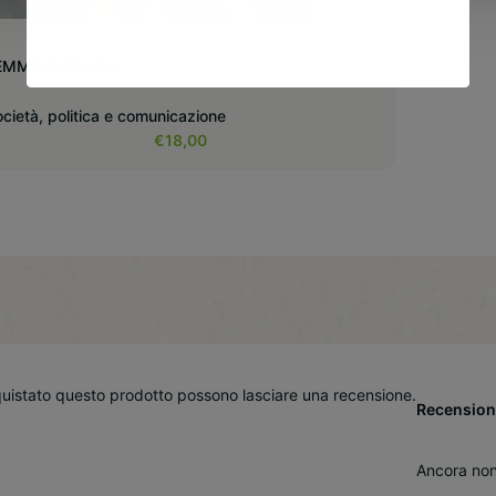
EMMINOCRAZIA
cietà, politica e comunicazione
€
18,00
quistato questo prodotto possono lasciare una recensione.
Recension
Ancora non