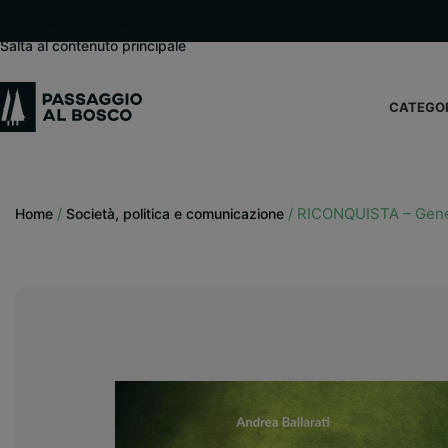
modal-check
Salta alla navigazione
Salta al contenuto principale
CATEGO
/
/
RICONQUISTA – Gene
Home
Società, politica e comunicazione