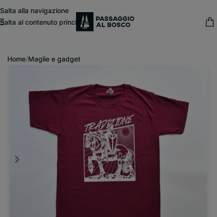
modal-check
Salta alla navigazione
Salta al contenuto principale
15% sconto fisso
su tutte le pubblicazioni in catalogo
Home
/
Maglie e gadget