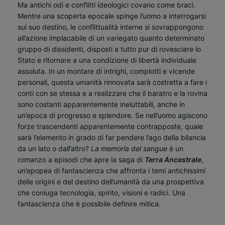
Ma antichi odi e conflitti ideologici covano come braci.
Mentre una scoperta epocale spinge l’uomo a interrogarsi
sul suo destino, le conflittualità interne si sovrappongono
all’azione implacabile di un variegato quanto determinato
gruppo di dissidenti, disposti a tutto pur di rovesciare lo
Stato e ritornare a una condizione di libertà individuale
assoluta. In un montare di intrighi, complotti e vicende
personali, questa umanità rinnovata sarà costretta a fare i
conti con se stessa e a realizzare che il baratro e la rovina
sono costanti apparentemente ineluttabili, anche in
un’epoca di progresso e splendore. Se nell’uomo agiscono
forze trascendenti apparentemente contrapposte, quale
sarà l’elemento in grado di far pendere l’ago della bilancia
da un lato o dall’altro?
La memoria del sangue
è un
romanzo a episodi che apre la saga di
Terra Ancestrale
,
un’epopea di fantascienza che affronta i temi antichissimi
delle origini e del destino dell’umanità da una prospettiva
che coniuga tecnologia, spirito, visioni e radici. Una
fantascienza che è possibile definire mitica.