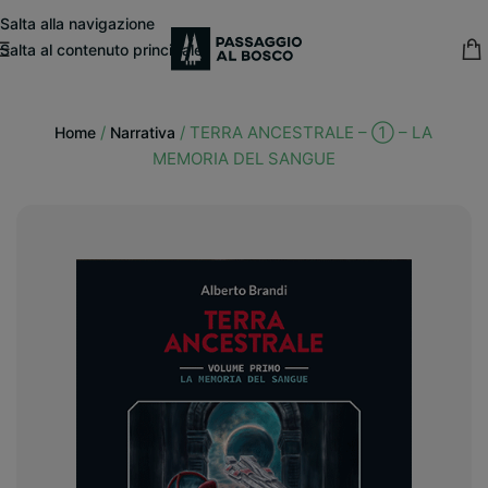
modal-check
Salta alla navigazione
Salta al contenuto principale
15% sconto fisso
su tutte le pubblicazioni in catalogo
/
/
TERRA ANCESTRALE – ① – LA
Home
Narrativa
MEMORIA DEL SANGUE