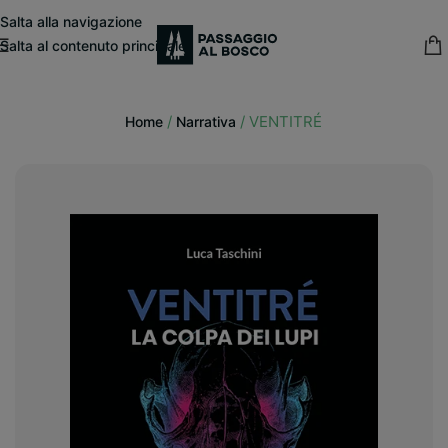
modal-check
Salta alla navigazione
Salta al contenuto principale
15% sconto fisso
su tutte le pubblicazioni in catalogo
/
/
VENTITRÉ
Home
Narrativa