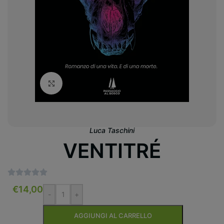
Clicca per ingrandire
Luca Taschini
VENTITRÉ
€
14,00
-
+
AGGIUNGI AL CARRELLO