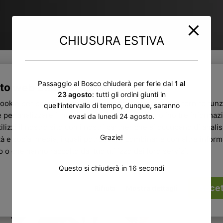
CHIUSURA ESTIVA
Passaggio al Bosco chiuderà per ferie dal
1 al
to web utilizza i cookie
23 agosto
: tutti gli ordini giunti in
cookie per personalizzare contenuti ed annunci, per fornire funz
quell’intervallo di tempo, dunque, saranno
 per analizzare il nostro traffico. Condividiamo inoltre informazi
evasi da lunedì 24 agosto.
ilizzi il nostro sito con i nostri partner che si occupano di analisi
Grazie!
tà e social media, i quali potrebbero combinarle con altre infor
ro o che hanno raccolto dal tuo utilizzo dei loro servizi.
Questo si chiuderà in
15
secondi
Accet
Rifiuta
Mostra dettagli