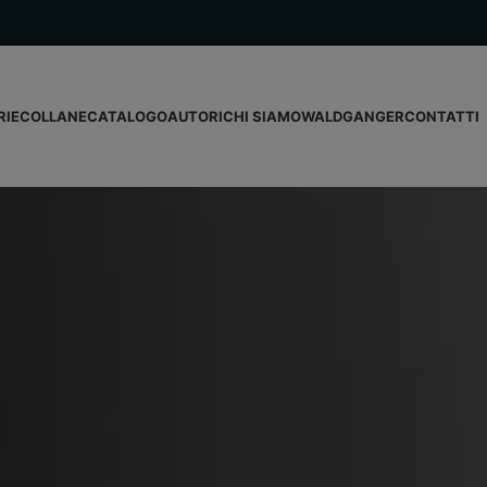
RIE
COLLANE
CATALOGO
AUTORI
CHI SIAMO
WALDGANGER
CONTATTI