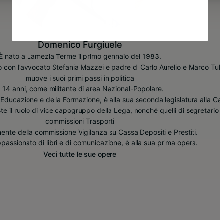
Domenico Furgiuele
È nato a Lamezia Terme il primo gennaio del 1983.
 con l’avvocato Stefania Mazzei e padre di Carlo Aurelio e Marco Tull
muove i suoi primi passi in politica
 14 anni, come militante di area Nazional-Popolare.
’Educazione e della Formazione, è alla sua seconda legislatura alla 
te il ruolo di vice capogruppo della Lega, nonché quelli di segretario 
commissioni Trasporti
ente della commissione Vigilanza su Cassa Depositi e Prestiti.
passionato di libri e di comunicazione, è alla sua prima opera.
Vedi tutte le sue opere