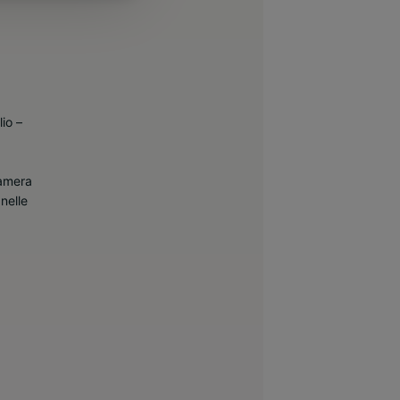
io –
Camera
nelle