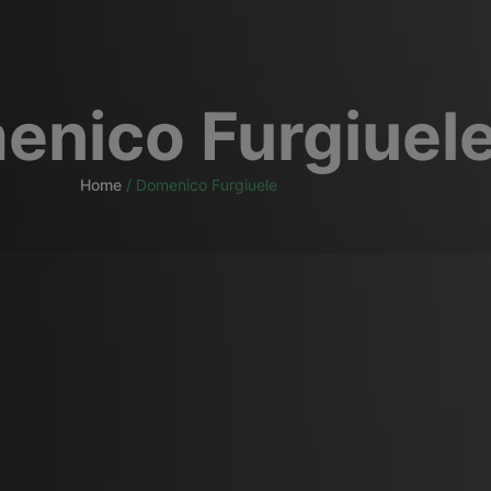
enico Furgiuel
Home
/
Domenico Furgiuele