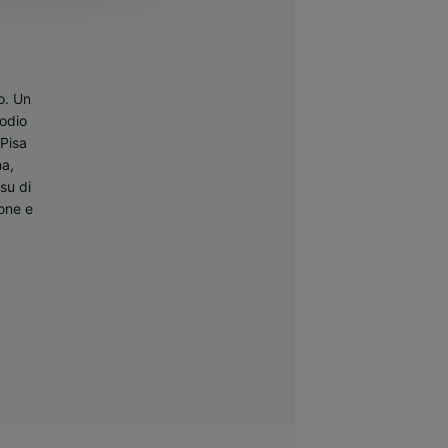
o. Un
sodio
 Pisa
na,
su di
tone e