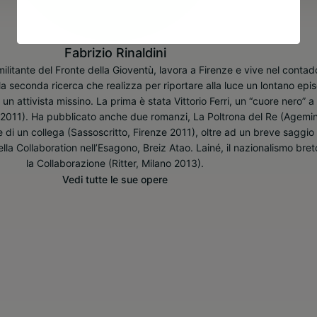
Fabrizio Rinaldini
 militante del Fronte della Gioventù, lavora a Firenze e vive nel contad
 la seconda ricerca che realizza per riportare alla luce un lontano epi
un attivista missino. La prima è stata Vittorio Ferri, un “cuore nero” a
 2011). Ha pubblicato anche due romanzi, La Poltrona del Re (Agemi
 di un collega (Sassoscritto, Firenze 2011), oltre ad un breve saggio 
la Collaboration nell’Esagono, Breiz Atao. Lainé, il nazionalismo bre
la Collaborazione (Ritter, Milano 2013).
Vedi tutte le sue opere