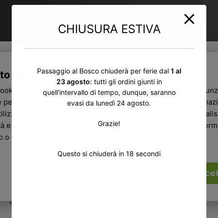
CHIUSURA ESTIVA
Passaggio al Bosco chiuderà per ferie dal
1 al
to web utilizza i cookie
23 agosto
: tutti gli ordini giunti in
cookie per personalizzare contenuti ed annunci, per fornire funz
quell’intervallo di tempo, dunque, saranno
 per analizzare il nostro traffico. Condividiamo inoltre informazi
evasi da lunedì 24 agosto.
ilizzi il nostro sito con i nostri partner che si occupano di analisi
Grazie!
tà e social media, i quali potrebbero combinarle con altre infor
ro o che hanno raccolto dal tuo utilizzo dei loro servizi.
Questo si chiuderà in
17
secondi
Accet
Rifiuta
Mostra dettagli