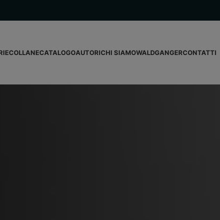
RIE
COLLANE
CATALOGO
AUTORI
CHI SIAMO
WALDGANGER
CONTATTI