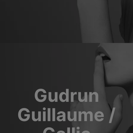
Gudrun
Guillaume /