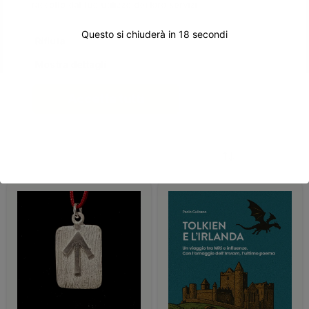
raccolto dal tuo utilizzo dei loro servizi.
Questo si chiuderà in
18
secondi
Rifiuta
Mostra dettagli
Accetta tutti
Home
/
Catalogo
/
Pagina 30
FILTRA PRODOTTI