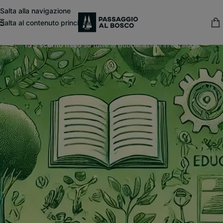
modal-check
Salta alla navigazione
Salta al contenuto principale
15% sconto fisso
su tutte le pubblicazioni in catalogo