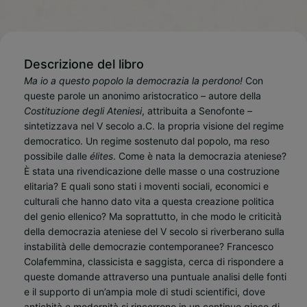
Descrizione del libro
Ma io a questo popolo la democrazia la perdono!
Con
queste parole un anonimo aristocratico – autore della
Costituzione degli Ateniesi
, attribuita a Senofonte –
sintetizzava nel V secolo a.C. la propria visione del regime
democratico. Un regime sostenuto dal popolo, ma reso
possibile dalle
élites
. Come è nata la democrazia ateniese?
È stata una rivendicazione delle masse o una costruzione
elitaria? E quali sono stati i moventi sociali, economici e
culturali che hanno dato vita a questa creazione politica
del genio ellenico? Ma soprattutto, in che modo le criticità
della democrazia ateniese del V secolo si riverberano sulla
instabilità delle democrazie contemporanee? Francesco
Colafemmina, classicista e saggista, cerca di rispondere a
queste domande attraverso una puntuale analisi delle fonti
e il supporto di un’ampia mole di studi scientifici, dove
antichità e modernità si rincorrono in un continuo gioco di