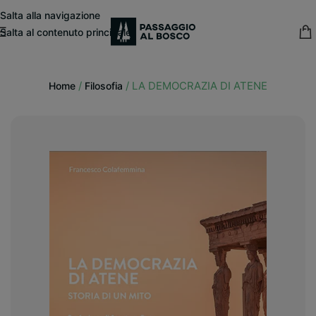
modal-check
Salta alla navigazione
Salta al contenuto principale
15% sconto fisso
su tutte le pubblicazioni in catalogo
/
/
LA DEMOCRAZIA DI ATENE
Home
Filosofia