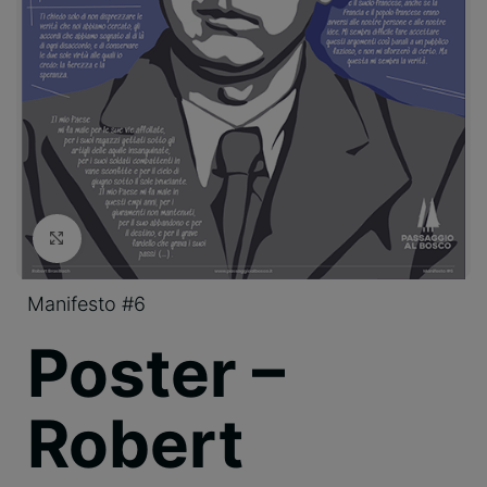
Clicca per ingrandire
Manifesto #6
Poster –
Robert