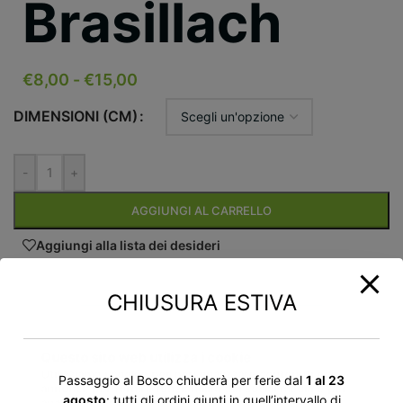
Brasillach
€
8,00
-
€
15,00
DIMENSIONI (CM)
-
+
AGGIUNGI AL CARRELLO
Aggiungi alla lista dei desideri
CHIUSURA ESTIVA
Descrizione ›
Questo sito web utilizza i cookie
Correlati ›
Utilizziamo i cookie per personalizzare contenuti ed
Passaggio al Bosco chiuderà per ferie dal
1 al 23
annunci, per fornire funzionalità dei social media e per
Recensioni ›
agosto
: tutti gli ordini giunti in quell’intervallo di
analizzare il nostro traffico. Condividiamo inoltre