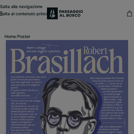
modal-check
Salta alla navigazione
Salta al contenuto principale
15% sconto fisso
su tutte le pubblicazioni in catalogo
Home
/
Poster