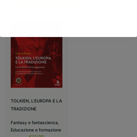
Prodotti correlati
TOLKIEN, L’EUROPA E LA
TRADIZIONE
Fantasy e fantascienza
,
Educazione e formazione
€
10,00