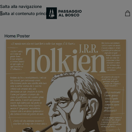
modal-check
Salta alla navigazione
Salta al contenuto principale
15% sconto fisso
su tutte le pubblicazioni in catalogo
Home
/
Poster