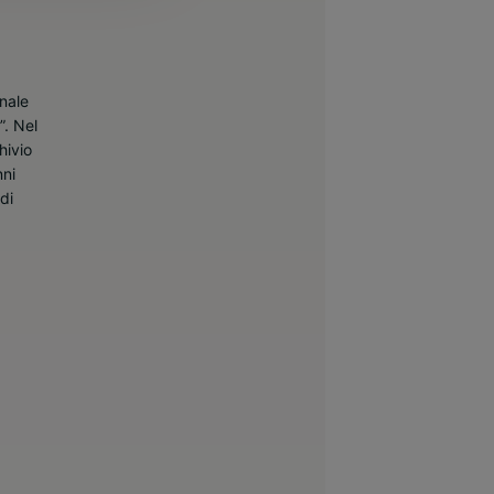
anale
”. Nel
hivio
nni
di