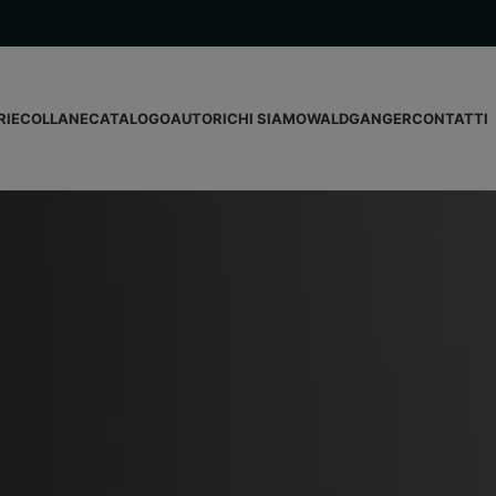
RIE
COLLANE
CATALOGO
AUTORI
CHI SIAMO
WALDGANGER
CONTATTI