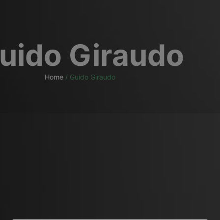
uido Giraudo
Home
/
Guido Giraudo