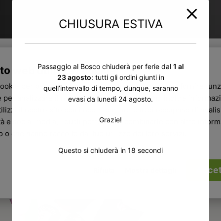
CHIUSURA ESTIVA
Passaggio al Bosco chiuderà per ferie dal
1 al
to web utilizza i cookie
23 agosto
: tutti gli ordini giunti in
cookie per personalizzare contenuti ed annunci, per fornire funz
quell’intervallo di tempo, dunque, saranno
 per analizzare il nostro traffico. Condividiamo inoltre informazi
evasi da lunedì 24 agosto.
ilizzi il nostro sito con i nostri partner che si occupano di analisi
Grazie!
tà e social media, i quali potrebbero combinarle con altre infor
ro o che hanno raccolto dal tuo utilizzo dei loro servizi.
Questo si chiuderà in
17
secondi
Accet
Rifiuta
Mostra dettagli