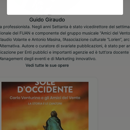
Guido Giraudo
a professionista. Negli anni Settanta è stato vicedirettore del settim
zionale del FUAN e componente del gruppo musicale “Amici del Vento
audio Volante e Antonio Masina, l’Associazione culturale “Lorien”, arc
Alternativa. Autore o curatore di svariate pubblicazioni, è stato per a
cazione per Enti pubblici e importanti agenzie ed è tutt’ora docente 
Management degli eventi e di Marketing innovativo.
Vedi tutte le sue opere