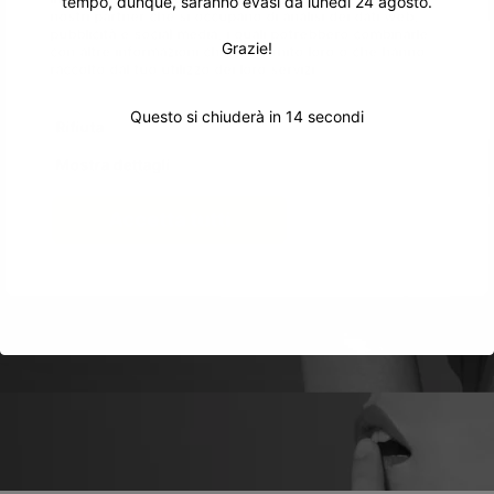
tempo, dunque, saranno evasi da lunedì 24 agosto.
nostri partner che si occupano di analisi dei dati web,
pubblicità e social media, i quali potrebbero combinarle
Grazie!
con altre informazioni che hai fornito loro o che hanno
raccolto dal tuo utilizzo dei loro servizi.
Questo si chiuderà in
14
secondi
Rifiuta
Mostra dettagli
Accetta tutti