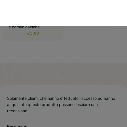
ARCHEOFUTURISTA
Filosofia
,
Società, politica
e comunicazione
€
5,00
Solamente clienti che hanno effettuato l'accesso ed hanno
acquistato questo prodotto possono lasciare una
recensione.
Recensioni