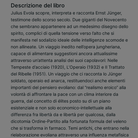
Descrizione del libro
Julius Evola scopre, interpreta e racconta Ernst Jünger,
testimone dello scorso secolo. Due giganti del Novecento
che sembrano appartenere ad un medesimo disegno dello
spirito, complici di quella tensione verso l’alto che si
manifesta nel sodalizio ideale delle intelligenze scomode e
non allineate. Un viaggio inedito nell’opera jungheriana,
capace di alimentare suggestioni ancora attualissime
attraverso un’attenta analisi dei suoi capolavori: Nelle
Tempeste d’acciaio (1920), L’Operaio (1932) e Il Trattato
del Ribelle (1951). Un viaggio che ci racconta lo Jünger
soldato, operaio ed anarca, restituendoci anche elementi
importanti del pensiero evoliano: dal “realismo eroico” alla
volontà di affrontare la pace con un clima interiore da
guerra, dal concetto di élites posto su di un piano
esistenziale e non solo economico-intellettuale alla
differenza fra libertà da e libertà per qualcosa, dalla
dicotomia Ordine-Partito alla fortunata formula del veleno
che si trasforma in farmaco. Temi antichi, che entrano nella
rielaborazione evoliana attraverso una influenza metafisica