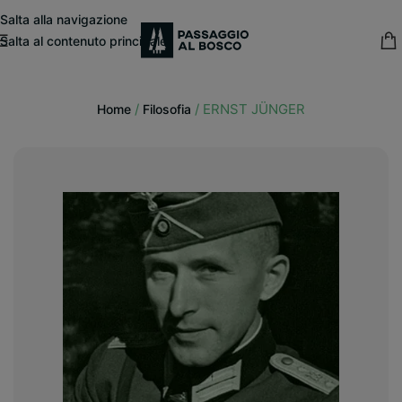
modal-check
Salta alla navigazione
Salta al contenuto principale
15% sconto fisso
su tutte le pubblicazioni in catalogo
/
/
ERNST JÜNGER
Home
Filosofia