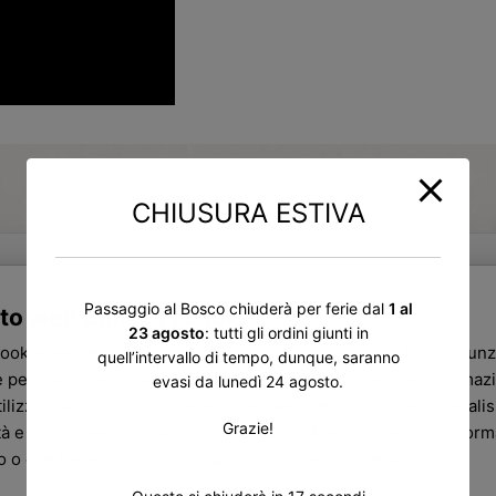
CHIUSURA ESTIVA
Passaggio al Bosco chiuderà per ferie dal
1 al
to web utilizza i cookie
ti anche
23 agosto
: tutti gli ordini giunti in
cookie per personalizzare contenuti ed annunci, per fornire funz
quell’intervallo di tempo, dunque, saranno
 per analizzare il nostro traffico. Condividiamo inoltre informazi
evasi da lunedì 24 agosto.
ilizzi il nostro sito con i nostri partner che si occupano di analisi
Grazie!
tà e social media, i quali potrebbero combinarle con altre infor
ro o che hanno raccolto dal tuo utilizzo dei loro servizi.