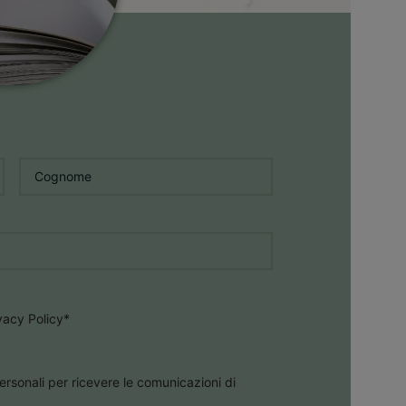
Cognome
*
ivacy Policy
*
ersonali per ricevere le comunicazioni di