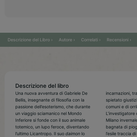
Descrizione del Libro ›
Autore ›
Correlati ›
Recensioni ›
Descrizione del libro
Una nuova avventura di Gabriele De
incarnazioni, t
cittadina, pla
potenze arcan
Bellis, insegnante di filosofia con la
spietato giustizi
prete sfigurato,
dominio di esseri
passione dell’esoterismo, che durante
comuni e di orrib
demone vudù che l
schiavi. Lotte contr
un viaggio sciamanico nel Mondo
L’investigatore 
aspirare l’ani
incalliti e scontr
Inferiore si fonde con il suo animale
Milano inverna
vittime. Uno scont
entità perverse:
totemico, un lupo feroce, diventando
bagnata di pio
ai confini del
quartiere che p
l’ultimo Licantropo. Il suo
daimon
lo
l’esile traccia di una inquietante serie
Licantropo si deve misurare con