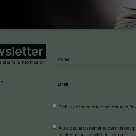
sletter
Nome
*
sletter e le informazioni
Email
*
er.
Consenso
*
Dichiaro di aver letto e accettato la Pr
Consenso
Autorizzo al trattamento dei miei dati p
marketing sulle novità del settore.
*