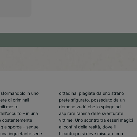
rasformandolo in uno
giate da uno strano
e che vogliono il
ere di criminali
 posseduto da un
 umani ridotti a
ili mostri.
o spinge ad
o delinquenti
dell’occulto – in una
ma delle sventurate
i sul piano sottile con
le costantemente
ro tra esseri magici
 una guerra senza
ggia sporca – segue
la realtà, dove il
orterà ad un tragico