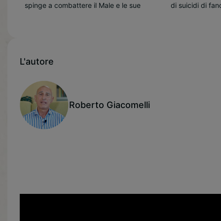
spinge a combattere il Male e le sue
di suicidi di fanciulle dell’alta società
L'autore
Roberto Giacomelli