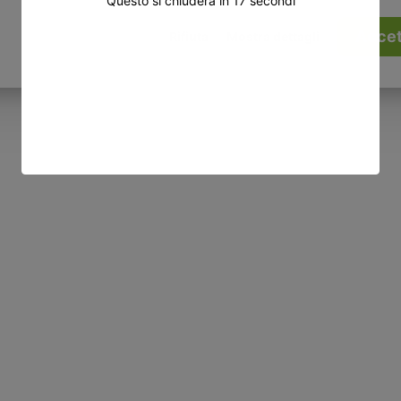
Questo si chiuderà in
16
secondi
Accet
Rifiuta
Mostra dettagli