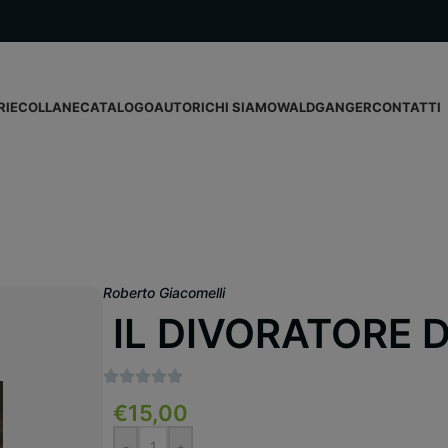
RIE
COLLANE
CATALOGO
AUTORI
CHI SIAMO
WALDGANGER
CONTATTI
Roberto Giacomelli
IL DIVORATORE D
€
15,00
-
+