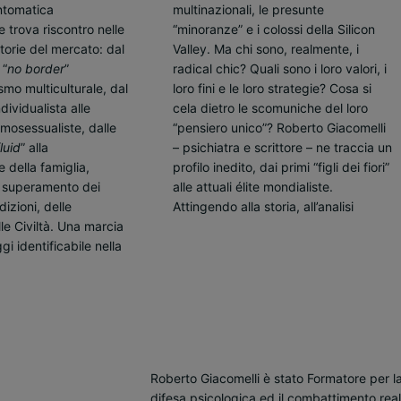
ntomatica
multinazionali, le presunte
a carnefici immaginari, nevrotici in
 trova riscontro nelle
“minoranze” e i colossi della Silicon
preda ai sensi di colpa per i loro
orie del mercato: dal
Valley. Ma chi sono, realmente, i
immeritati privilegi, odiatori seriali che
 “
no border
”
radical chic? Quali sono i loro valori, i
invidiano e denigrano le vite altrui,
smo multiculturale, dal
loro fini e le loro strategie? Cosa si
menti deboli che proiettano sul
ividualista alle
cela dietro le scomuniche del loro
prossimo le proprie paranoie, i propri
omosessualiste, dalle
“pensiero unico”? Roberto Giacomelli
disagi e le proprie paure. Questo
luid
” alla
– psichiatra e scrittore – ne traccia un
testo – libero e controcorrente –
 della famiglia,
profilo inedito, dai primi “figli dei fiori”
rappresenta allo stesso un’invettiva
l superamento dei
alle attuali élite mondialiste.
sincera, uno studio attualissimo ed
dizioni, delle
Attingendo alla storia, all’analisi
lle Civiltà. Una marcia
gi identificabile nella
Roberto Giacomelli è stato Formatore per l
difesa psicologica ed il combattimento real