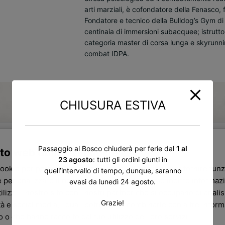
arti marziali, è cofondatore della Fenasco
Fondatore e tecnico della Bulldog’s Gym di
centinaia di immersioni subacquee; istruttor
categoria master di corsa lunga e skyrunning
combat IDPA.
CHIUSURA ESTIVA
Passaggio al Bosco chiuderà per ferie dal
1 al
to web utilizza i cookie
23 agosto
: tutti gli ordini giunti in
ti anche
cookie per personalizzare contenuti ed annunci, per fornire funz
quell’intervallo di tempo, dunque, saranno
 per analizzare il nostro traffico. Condividiamo inoltre informazi
evasi da lunedì 24 agosto.
ilizzi il nostro sito con i nostri partner che si occupano di analisi
Grazie!
tà e social media, i quali potrebbero combinarle con altre infor
ro o che hanno raccolto dal tuo utilizzo dei loro servizi.