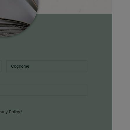
Cognome
*
ivacy Policy
*