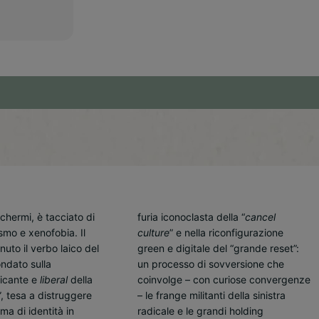
schermi, è tacciato di
furia iconoclasta della “
cancel
mo e xenofobia. Il
culture
” e nella riconfigurazione
giunge ad una conclusione
nuto il verbo laico del
green e digitale del “grande reset”:
impietosa: arroganza, isteria,
ondato sulla
un processo di sovversione che
dissimulazione, inganno e
dicante e
liberal
della
coinvolge – con curiose convergenze
manipolazione – senza dubbio – sono
”, tesa a distruggere
– le frange militanti della sinistra
i loro tratti distintivi. Si tratta di
ma di identità in
radicale e le grandi holding
masochisti che amano sottomettersi