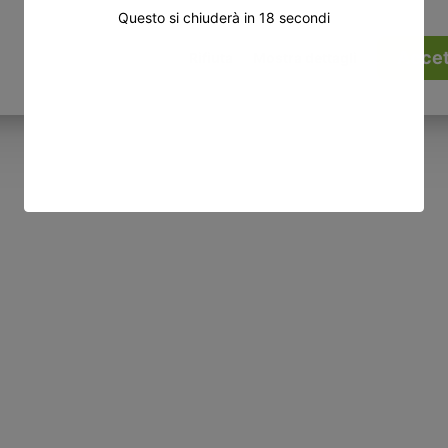
Questo si chiuderà in
17
secondi
Accet
Rifiuta
Mostra dettagli