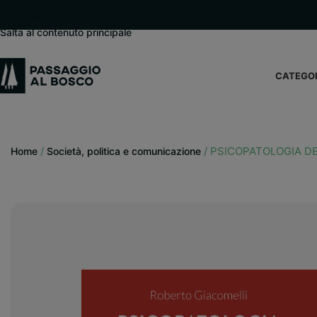
modal-check
Salta alla navigazione
Salta al contenuto principale
CATEGO
/
/
PSICOPATOLOGIA DE
Home
Società, politica e comunicazione