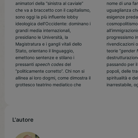
animatori della “sinistra al caviale”
nome di una fa
che va a braccetto con il capitalismo,
uguaglianza che
sono oggi la più influente lobby
esigenze predat
ideologica dell’Occidente: dominano i
cosmopolitismo
grandi media internazionali,
all’immigrazioni
presidiano le Università, la
progressismo ind
Magistratura e i gangli vitali dello
rivendicazioni 
Stato, orientano il linguaggio,
teorie “
gender f
emettono sentenze e stilano i
destrutturazione
pressanti
speech codes
del
passando per i
“politicamente corretto”. Chi non si
popoli, delle tra
allinea ai loro dogmi, come dimostra il
spiritualità e de
grottesco teatrino mediatico che
inarrestabile, og
L'autore