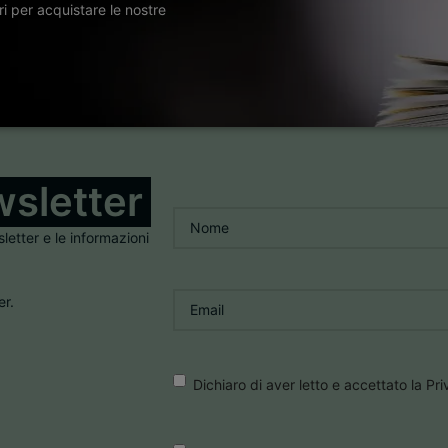
ori per acquistare le nostre
sletter
Nome
*
sletter e le informazioni
Email
*
er.
Consenso
*
Dichiaro di aver letto e accettato la Pr