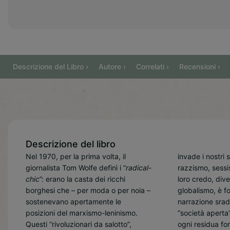
Descrizione del Libro ›
Autore ›
Correlati ›
Recensioni ›
Descrizione del libro
Nel 1970, per la prima volta, il
invade i nostri 
giornalista Tom Wolfe definì i “
radical-
razzismo, sessis
chic
”: erano la casta dei ricchi
loro credo, dive
borghesi che – per moda o per noia –
globalismo, è f
sostenevano apertamente le
narrazione sra
posizioni del marxismo-leninismo.
“società aperta
Questi “rivoluzionari da salotto”,
ogni residua for