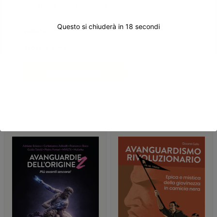
raccolto dal tuo utilizzo dei loro servizi.
Questo si chiuderà in
18
secondi
Rifiuta
Mostra dettagli
Accetta tutti
Home
/
Catalogo
/
Pagina 3
FILTRA PRODOTTI