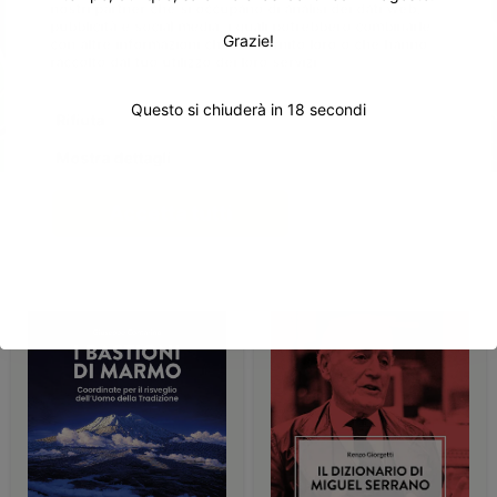
nostri partner che si occupano di analisi dei dati web,
pubblicità e social media, i quali potrebbero combinarle
Grazie!
con altre informazioni che hai fornito loro o che hanno
raccolto dal tuo utilizzo dei loro servizi.
Questo si chiuderà in
17
secondi
Rifiuta
Mostra dettagli
Accetta tutti
Show sidebar